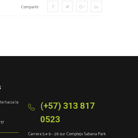
Compartir:
S
e hacia la
(+57) 313 817
0523
 17
Carrera 5 # 9 – 26 sur Complejo Sabana Park