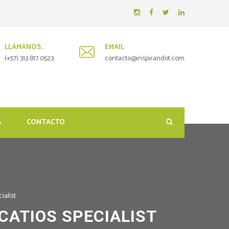
LLÁMANOS..
EMAIL
(+57) 313 817 0523
contacto@inspirandot.com
S
CONTACTO
ialist
CATIOS SPECIALIST